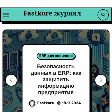
Перейти
к
Fastkore журнал
содержимому
ERP для новичков
Безопасность
данных в ERP: как
защитить
информацию
предприятия
Fastkore
18.11.2024