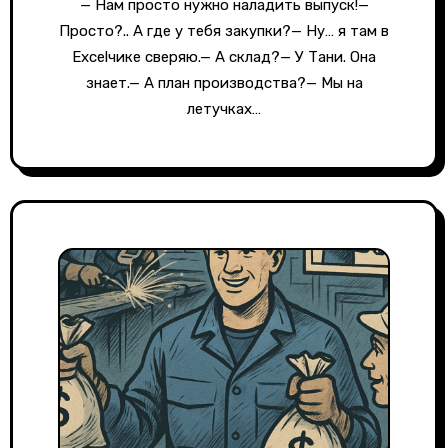
— Нам просто нужно наладить выпуск!—
Просто?.. А где у тебя закупки?— Ну… я там в
Excelчике сверяю.— А склад?— У Тани. Она
знает.— А план производства?— Мы на
летучках…