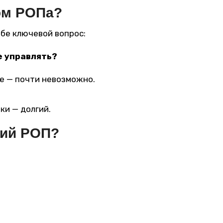
ом РОПа?
ебе ключевой вопрос:
е управлять?
е — почти невозможно.
ки — долгий.
ший РОП?