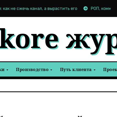
чь канал, а вырастить его
РОП, коммерческий, опе
tkore жу
ки
Производство
Путь клиента
Прое