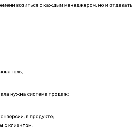
времени возиться с каждым менеджером, но и отдават
,
нователь,
чала нужна система продаж:
конверсии, в продукте;
ы с клиентом.