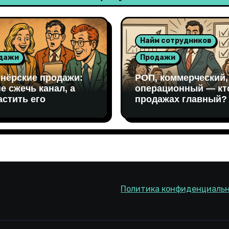
Найм сотрудников
дажи
Продажи
нёрские продажи:
РОП, коммерческий,
не сжечь канал, а
операционный — кт
стить его
продажах главный?
Политика конфиденциаль