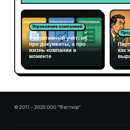
Управление компанией
Про
Оперативный учёт: не
про документы, а про
Парт
жизнь компании в
как 
моменте
выра
© 2017 - 2025 ООО "Фасткор"