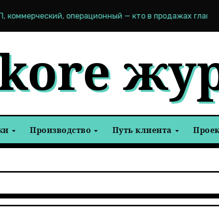
ерческий, операционный — кто в продажах главный?
tkore жу
ки
Производство
Путь клиента
Прое