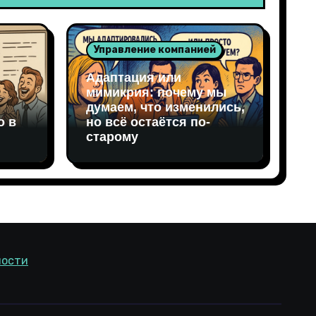
Управление компанией
Адаптация или
мимикрия: почему мы
думаем, что изменились,
о в
но всё остаётся по-
старому
ности