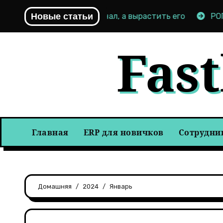
Перейти
и: как не сжечь канал, а вырастить его
Новые статьи
РОП, комм
к
содержимому
Fas
Главная
ERP для новичков
Сотрудни
Домашняя
2024
Январь