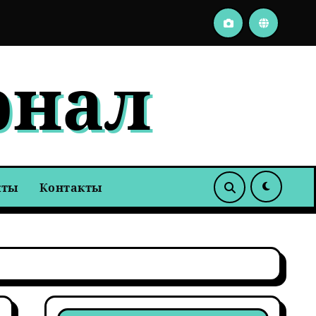
Адаптация или мимикрия: почему мы думаем, что изме
рнал
кты
Контакты