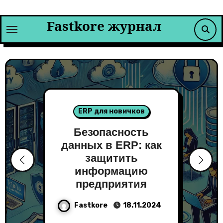
Перейти
к
Fastkore журнал
содержимому
ERP для новичков
Безопасность
данных в ERP: как
защитить
информацию
предприятия
Fastkore
18.11.2024