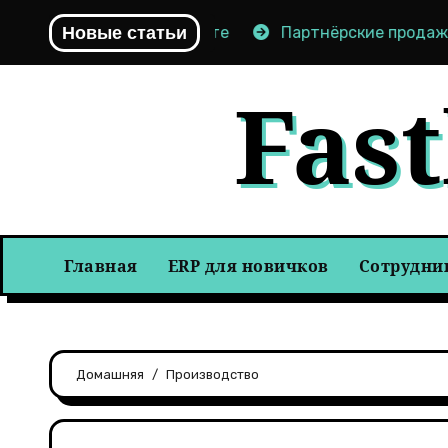
Перейти
пании в моменте
Новые статьи
Партнёрские продажи: как не сжеч
к
содержимому
Fas
Главная
ERP для новичков
Сотрудни
Домашняя
Производство