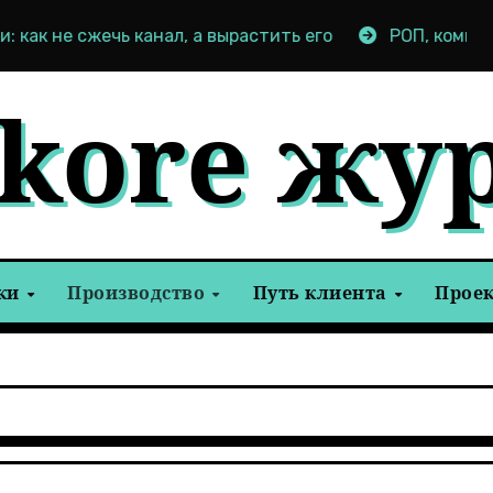
ь канал, а вырастить его
РОП, коммерческий, опер
tkore жу
ки
Производство
Путь клиента
Прое