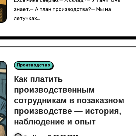
Excelчике сверяю.— А склад?— У Тани. Она
знает.— А план производства?— Мы на
летучках…
Производство
Как платить
производственным
сотрудникам в позаказном
производстве — история,
наблюдение и опыт